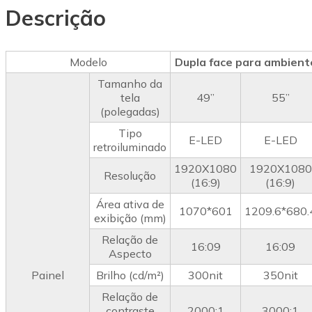
Descrição
Modelo
Dupla face para ambient
Tamanho da
tela
49”
55”
(polegadas)
Tipo
E-LED
E-LED
retroiluminado
1920X1080
1920X1080
Resolução
(16:9)
(16:9)
Área ativa de
1070*601
1209.6*680.
exibição (mm)
Relação de
16:09
16:09
Aspecto
Painel
Brilho (cd/m²)
300nit
350nit
Relação de
contraste
2000:1
3000:1