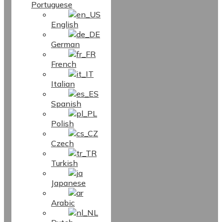
Portuguese
English
German
French
Italian
Spanish
Polish
Czech
Turkish
Japanese
Arabic