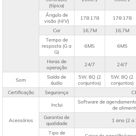
(típica)
Ângulo de
178:178
178:178
visão (H/V)
Cor
16,7M
16,7M
Tempo de
resposta (G a
6MS
6MS
G)
Horas de
24/7
24/7
operação
Saída de
5W, 8Q (2
5W, 8Q (2
Som
áudio
conjuntos)
conjuntos)
Certificação
Segurança
C
Software de agendamento,
Inclui
de aliment
Garantia de
Acessórios
1 ano (2 a
qualidade
Tipo de
Caixa de papelão/caixa