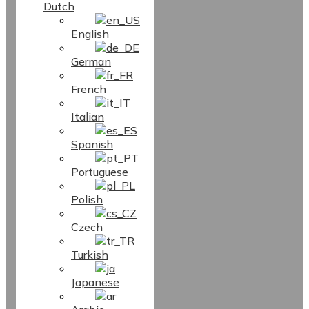
Dutch
English
German
French
Italian
Spanish
Portuguese
Polish
Czech
Turkish
Japanese