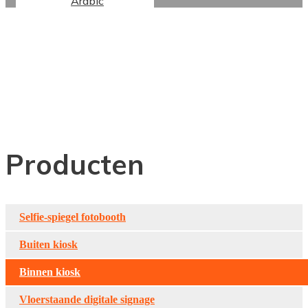
Arabic
Binnenshuis
Dubbelzijdige Digitale
Signage
Producten
Selfie-spiegel fotobooth
Buiten kiosk
Binnen kiosk
Vloerstaande digitale signage