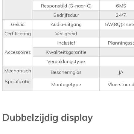
Responstijd (G-naar-G)
6MS
Bedrijfsduur
24/7
Geluid
Audio-uitgang
5W,8Q(2 set
Certificering
Veiligheid
Inclusief
Planningsso
Accessoires
Kwaliteitsgarantie
Verpakkingstype
Mechanisch
Beschermglas
JA
Specificatie
Montagetype
Vloerstaan
Dubbelzijdig display