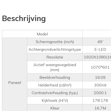
Beschrijving
Model
Schermgrootte (inch)
49”
Achtergrondverlichtingstype
E-LED
Resolutie
1920X1080(16
Actief weergavegebied
1070*601
(mm)
Beeldverhouding
16:09
Paneel
Helderheid (cd/m²)
300nit
Contrastverhouding (typ.)
2000:1
Kijkhoek (H/V)
178:178
Kleur
16,7M