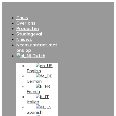
Thuis
Over ons
Producten
Studiegeval
Nieuws
Neem contact met
ons op
Dutch
English
German
French
Italian
Spanish