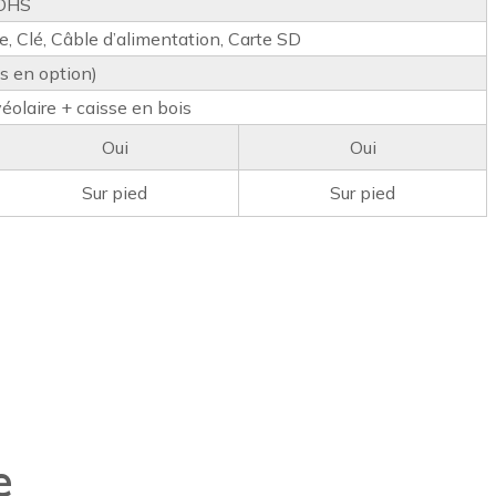
OHS
, Clé, Câble d’alimentation, Carte SD
s en option)
véolaire + caisse en bois
Oui
Oui
Sur pied
Sur pied
e