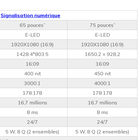
r
Signalisation numérique
65 pouces”
75 pouces”
E-LED
E-LED
1920X1080 (16:9)
1920X1080 (16:9)
1428.4*803.5
1650,2 × 928,2
16:09
16:09
400 nit
450 nit
3000:1
4000:1
178:178
178:178
16,7 millions
16,7 millions
8 ms
8 ms
24/7
24/7
5 W, 8 Q (2 ensembles)
5 W, 8 Q (2 ensembles)