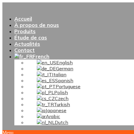
Accueil
À propos de nous
Produits
Étude de cas
Actualités
Contact
French
English
German
Italian
Spanish
Portuguese
Polish
Czech
Turkish
Japanese
Arabic
Dutch
Menu