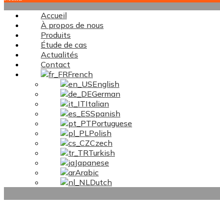
Accueil
À propos de nous
Produits
Étude de cas
Actualités
Contact
French
English
German
Italian
Spanish
Portuguese
Polish
Czech
Turkish
Japanese
Arabic
Dutch