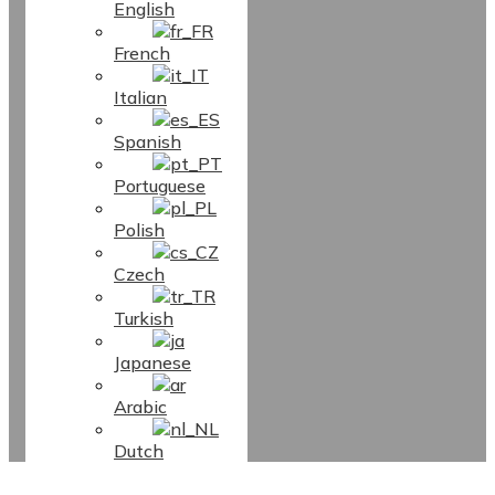
English
French
Italian
Spanish
Portuguese
Polish
Czech
Turkish
Japanese
Arabic
Dutch