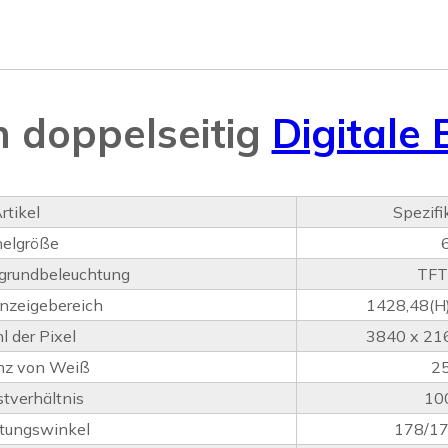
 doppelseitig
Digitale
rtikel
Spezifi
elgröße
grundbeleuchtung
TFT
nzeigebereich
1428,48(H
l der Pixel
3840 x 21
nz von Weiß
2
stverhältnis
10
tungswinkel
178/17