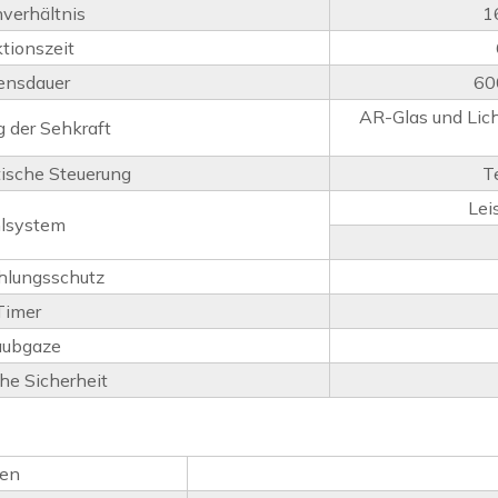
nverhältnis
1
tionszeit
ensdauer
60
AR-Glas und Lich
 der Sehkraft
ische Steuerung
T
Lei
lsystem
hlungsschutz
Timer
aubgaze
che Sicherheit
ben