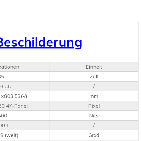
 Beschilderung
kationen
Einheit
65
Zoll
-LCD
/
)×803,53(V)
mm
60 4K-Panel
Pixel
500
Nits
00:1
/
8 (weit)
Grad