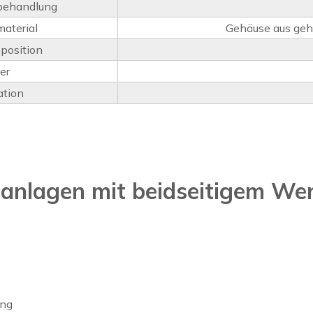
behandlung
aterial
Gehäuse aus geh
position
er
ation
anlagen mit beidseitigem Wer
ung