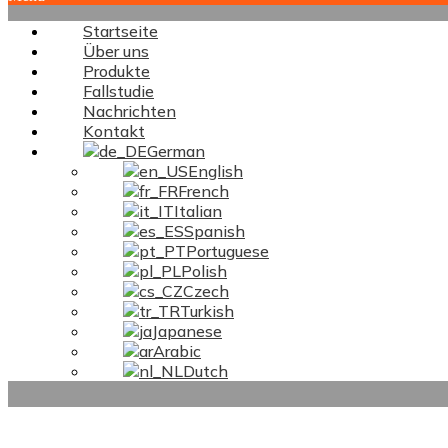
Startseite
Über uns
Produkte
Fallstudie
Nachrichten
Kontakt
German
English
French
Italian
Spanish
Portuguese
Polish
Czech
Turkish
Japanese
Arabic
Dutch