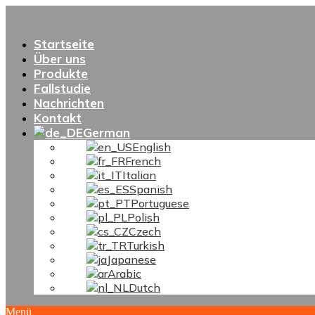
Startseite
Über uns
Produkte
Fallstudie
Nachrichten
Kontakt
German
English
French
Italian
Spanish
Portuguese
Polish
Czech
Turkish
Japanese
Arabic
Dutch
Menü