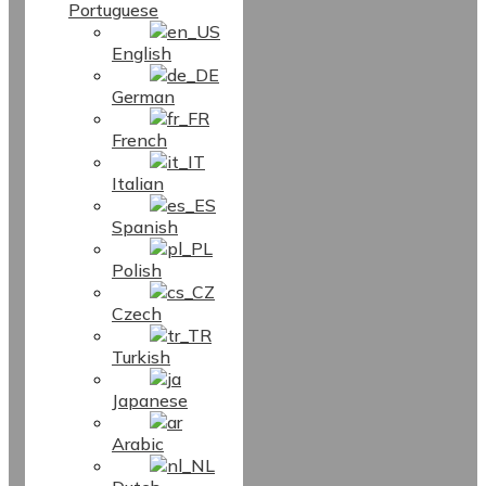
Portuguese
English
German
French
Italian
Spanish
Polish
Czech
Turkish
Japanese
Arabic