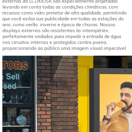
externas da LCDKIOSK são especialmente projetadas
levando em conta todas as condições climáticas, com
recursos como vidro protetor de alta qualidade, permitindo
que você exiba sua publicidade em todas as estações do
ano, como verão, inverno e época de chuvas. Nossos
displays externos são resistentes às intempéries,
perfeitamente vedados para impedir a entrada de água
nos circuitos internos e protegidos contra poeira,
proporcionando ao público uma imagem visual impecável.