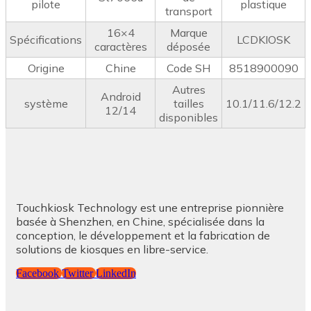
pilote
plastique
transport
16×4
Marque
Spécifications
LCDKIOSK
caractères
déposée
Origine
Chine
Code SH
8518900090
Autres
Android
système
tailles
10.1/11.6/12.2
12/14
disponibles
Touchkiosk Technology est une entreprise pionnière
basée à Shenzhen, en Chine, spécialisée dans la
conception, le développement et la fabrication de
solutions de kiosques en libre-service.
Facebook
Twitter
LinkedIn