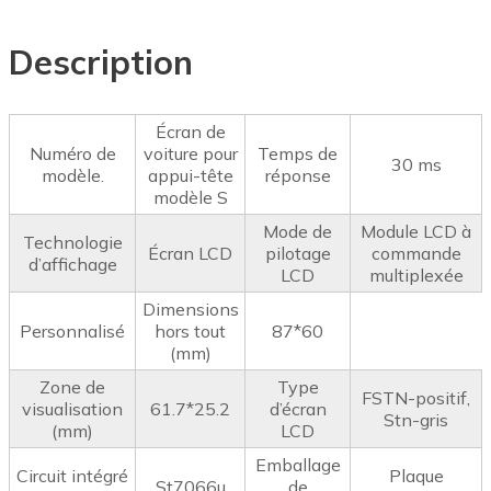
Description
Écran de
Numéro de
voiture pour
Temps de
30 ms
modèle.
appui-tête
réponse
modèle S
Mode de
Module LCD à
Technologie
Écran LCD
pilotage
commande
d’affichage
LCD
multiplexée
Dimensions
Personnalisé
hors tout
87*60
(mm)
Zone de
Type
FSTN-positif,
visualisation
61.7*25.2
d’écran
Stn-gris
(mm)
LCD
Emballage
Circuit intégré
Plaque
St7066u
de