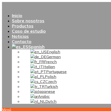
Inicio
Sobre nosotros
Productos
Caso de estudio
Noticias
Contacto
Spanish
English
German
French
Italian
Portuguese
Polish
Czech
Turkish
Japanese
Arabic
Dutch
Menú