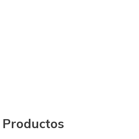
Monitor P
Pulgadas, 
Ideal Pa
Ofic
Productos