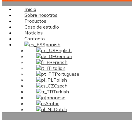
Inicio
Sobre nosotros
Productos
Caso de estudio
Noticias
Contacto
Spanish
English
German
French
Italian
Portuguese
Polish
Czech
Turkish
Japanese
Arabic
Dutch