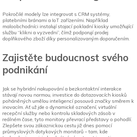
Pokročilé modely lze integrovat s CRM systémy,
platebními bránami a IoT zařízeními.
Například
maloobchodníci instalují stojací pokladní kiosky umožňující
službu “klikni a vyzvedni”, čímž podporují prodej
doplňkového zboží díky personalizovaným doporučením.
Zajistěte budoucnost svého
podnikání
Jak se hybridní nakupování a bezkontaktní interakce
stávají novou normou, investice do dotazovacích kiosků
poháněných umělou inteligencí posouvá značky směrem k
inovacím.
Ať už jde o dynamické označení, virtuální
recepční služby nebo kontrolu skladových zásob v
reálném čase, tyto monitory převrací představy o pohodlí.
Zlepšete svou zákaznickou cestu již dnes pomocí
průmyslových dotykových monitorů – tam, kde