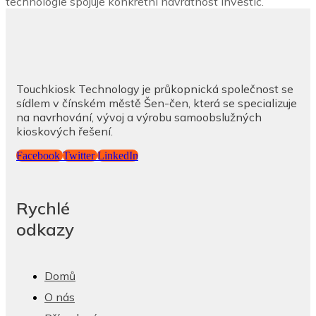
technologie spojuje konkrétní návratnost investic.
Touchkiosk Technology je průkopnická společnost se
sídlem v čínském městě Šen-čen, která se specializuje
na navrhování, vývoj a výrobu samoobslužných
kioskových řešení.
Facebook
Twitter
LinkedIn
Rychlé
odkazy
Domů
O nás