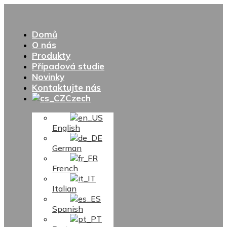
Domů
O nás
Produkty
Případová studie
Novinky
Kontaktujte nás
Czech
English
German
French
Italian
Spanish