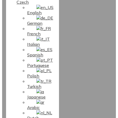
Czech
English
German
French
Italian
Spanish
Portuguese
Polish
Turkish
Japanese
Arabic