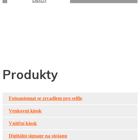
Dutch
Podlahový Dotykový
Monitor Pro
Dotazování
Produkty
Fotoautomat se zrcadlem pro selfie
Venkovní kiosk
Vnitřní kiosk
Digitální signage na stojanu