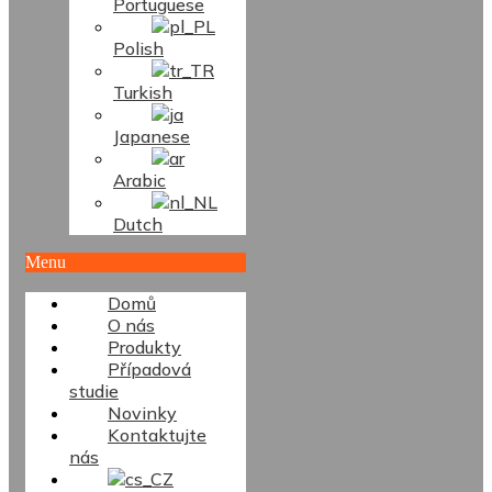
Portuguese
Polish
Turkish
Japanese
Arabic
Dutch
Menu
Domů
O nás
Produkty
Případová
studie
Novinky
Kontaktujte
nás