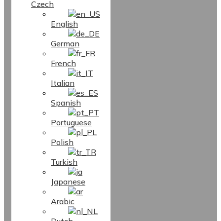
Czech
English
German
French
Italian
Spanish
Portuguese
Polish
Turkish
Japanese
Arabic