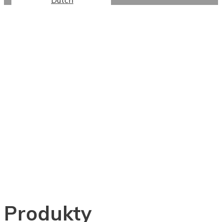
Dutch
Lze Přizpůsobit
23,6palcový Kruhový
Digitální Reklamní
Stroj Z Kovového
Materiálu Pro
Kosmetický Salón,
Dotykový Displej
Produkty