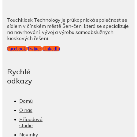
Touchkiosk Technology je průkopnická společnost se
sídlem v čínském městě Šen-čen, která se specializuje
na navrhování, vývoj a výrobu samoobslužných
kioskových řešení.
Facebook
Twitter
LinkedIn
Rychlé
odkazy
Domů
O nás
Případová
studie
Novinky