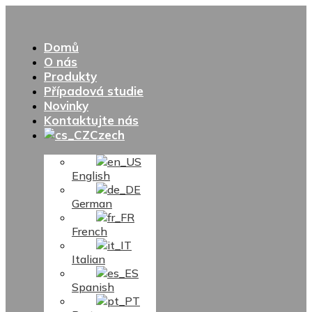
Domů
O nás
Produkty
Případová studie
Novinky
Kontaktujte nás
Czech
English
German
French
Italian
Spanish