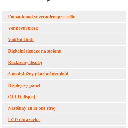
Fotoautomat se zrcadlem pro selfie
Venkovní kiosk
Vnitřní kiosk
Digitální signage na stojanu
Roztažený displej
Samobslužný platební terminál
Displejový panel
OLED displej
Nástěnný all-in-one stroj
LCD obrazovka