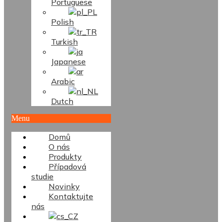
Portuguese
Polish
Turkish
Japanese
Arabic
Dutch
Menu
Domů
O nás
Produkty
Případová
studie
Novinky
Kontaktujte
nás