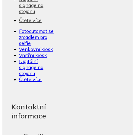
signage na
stojanu
Čtěte více
Fotoautomat se
zrcadlem pro
selfie
Venkovní kiosk
Vnitřní kiosk
Digitální
signage na
stojanu
Čtěte více
Kontaktní
informace