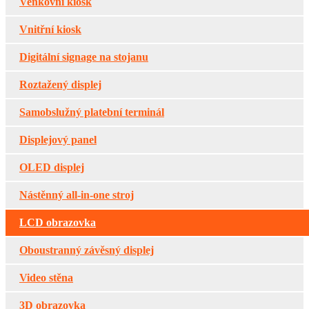
Venkovní kiosk
Vnitřní kiosk
Digitální signage na stojanu
Roztažený displej
Samobslužný platební terminál
Displejový panel
OLED displej
Nástěnný all-in-one stroj
LCD obrazovka
Oboustranný závěsný displej
Video stěna
3D obrazovka