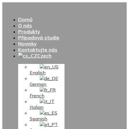
Domů
O nás
Produkty
Případová studie
Novinky
Kontaktujte nás
Czech
English
German
French
Italian
Spanish