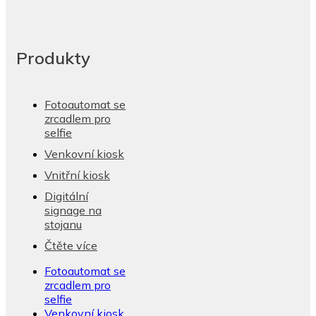
Produkty
Fotoautomat se
zrcadlem pro
selfie
Venkovní kiosk
Vnitřní kiosk
Digitální
signage na
stojanu
Čtěte více
Fotoautomat se
zrcadlem pro
selfie
Venkovní kiosk