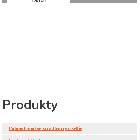
Dutch
24-27lcd Profesionální
IPS 1ms Širokoúhlý
Herní Monitor,
Dohled, Kancelářský
Displej
Produkty
Fotoautomat se zrcadlem pro selfie