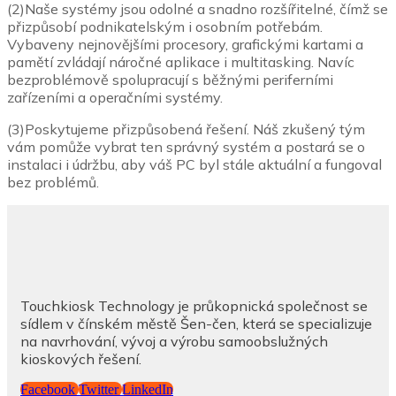
(2)Naše systémy jsou odolné a snadno rozšířitelné, čímž se
přizpůsobí podnikatelským i osobním potřebám.
Vybaveny nejnovějšími procesory, grafickými kartami a
pamětí zvládají náročné aplikace i multitasking. Navíc
bezproblémově spolupracují s běžnými periferními
zařízeními a operačními systémy.
(3)Poskytujeme přizpůsobená řešení. Náš zkušený tým
vám pomůže vybrat ten správný systém a postará se o
instalaci i údržbu, aby váš PC byl stále aktuální a fungoval
bez problémů.
Touchkiosk Technology je průkopnická společnost se
sídlem v čínském městě Šen-čen, která se specializuje
na navrhování, vývoj a výrobu samoobslužných
kioskových řešení.
Facebook
Twitter
LinkedIn