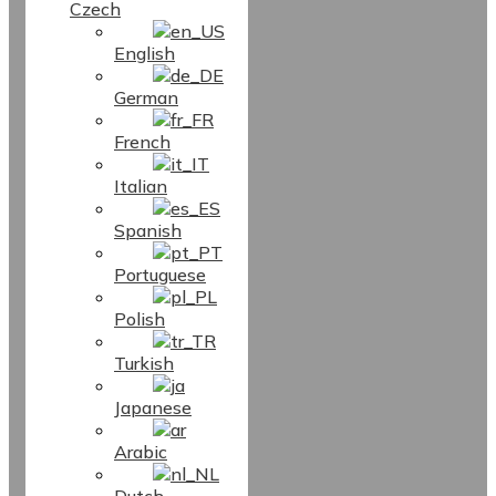
Czech
English
German
French
Italian
Spanish
Portuguese
Polish
Turkish
Japanese
Arabic