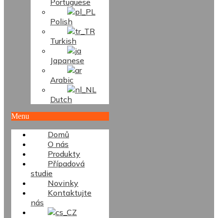
Portuguese
Polish
Turkish
Japanese
Arabic
Dutch
Menu
Domů
O nás
Produkty
Případová
studie
Novinky
Kontaktujte
nás